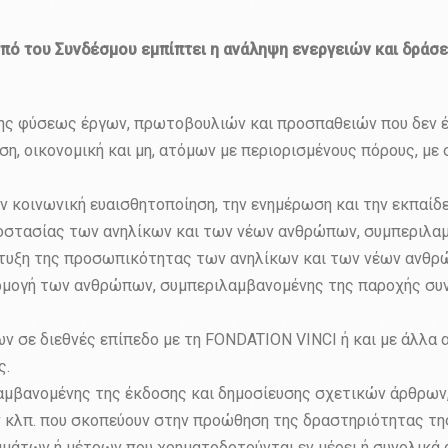
πό του Συνδέσμου εμπίπτει η ανάληψη ενεργειών και δράσεω
σης φύσεως έργων, πρωτοβουλιών και προσπαθειών που δεν
η, οικονομική και μη, ατόμων με περιορισμένους πόρους, με
ν κοινωνική ευαισθητοποίηση, την ενημέρωση και την εκπαίδ
προστασίας των ανηλίκων και των νέων ανθρώπων, συμπεριλ
άπτυξη της προσωπικότητας των ανηλίκων και των νέων ανθ
ρμογή των ανθρώπων, συμπεριλαμβανομένης της παροχής συνδ
ων σε διεθνές επίπεδο με τη FONDATION VINCI ή και με άλλα
ς.
βανομένης της έκδοσης και δημοσίευσης σχετικών άρθρων, 
 κλπ. που σκοπεύουν στην προώθηση της δραστηριότητας τη
μμάτων ή μέτρων που χρηματοδοτούνται εν μέρει ή συνολικά 