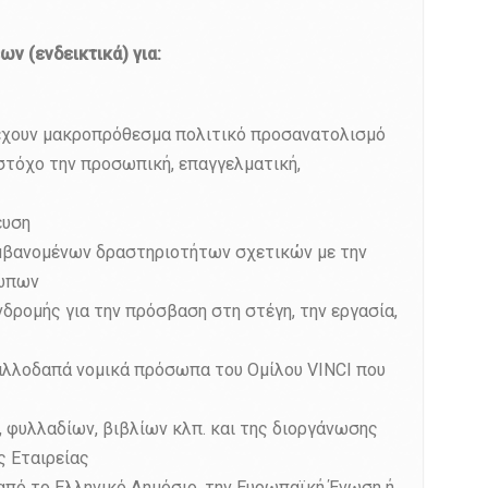
ν (ενδεικτικά) για:
 έχουν μακροπρόθεσμα πολιτικό προσανατολισμό
 στόχο την προσωπική, επαγγελματική,
ευση
αμβανομένων δραστηριοτήτων σχετικών με την
ρώπων
ρομής για την πρόσβαση στη στέγη, την εργασία,
 αλλοδαπά νομικά πρόσωπα του Ομίλου VINCI που
φυλλαδίων, βιβλίων κλπ. και της διοργάνωσης
ς Εταιρείας
από το Ελληνικό Δημόσιο, την Ευρωπαϊκή Ένωση ή